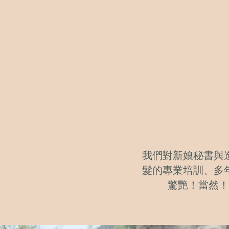
我們對新娘秘書與
髮的專業培訓、多
驚艷！當然！